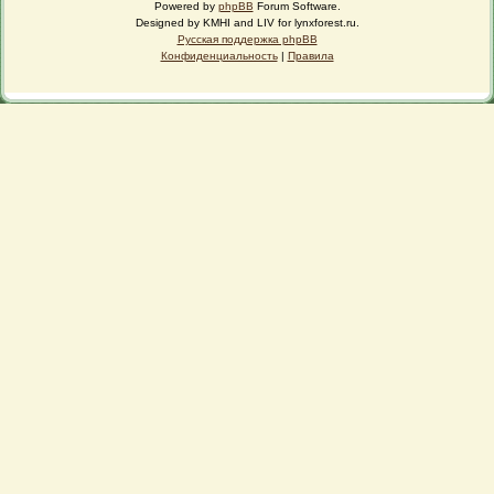
Powered by
phpBB
Forum Software.
Designed by KMHI and LIV for lynxforest.ru.
Русская поддержка phpBB
Конфиденциальность
|
Правила