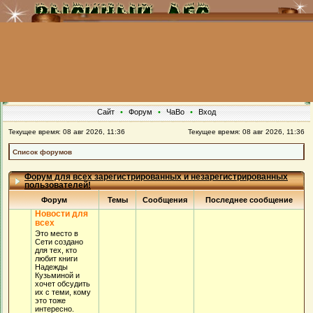
Сайт
•
Форум
•
ЧаВо
•
Вход
Текущее время: 08 авг 2026, 11:36
Текущее время: 08 авг 2026, 11:36
Список форумов
Форум для всех зарегистрированных и незарегистрированных
пользователей!
Форум
Темы
Сообщения
Последнее сообщение
Новости для
всех
Это место в
Сети создано
для тех, кто
любит книги
Надежды
Кузьминой и
хочет обсудить
их с теми, кому
это тоже
интересно.