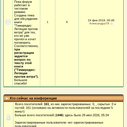
Пока форум
работает в
тестовом
режиме.
Создана тема
для обсуждения
24 фев 2018, 00:46
книги
1
6
Александра79
"Тимиредис:
Летящая против
ветра" для тех,
кто её уже
прочёл и хочет
поговорить.
Соответственно,
при
регистрации
задается
вопрос по
тексту этой
книги
("Тимиредис:
Летящая
против ветра").
Большое
спасибо!
Кто сейчас на конференции
Всего посетителей:
161
, из них зарегистрированных: 0, , скрытых: 0 и
гостей: 161 (основано на активности пользователей за последние 5
минут)
Больше всего посетителей (
1446
) здесь было 29 июл 2026, 05:34
Зарегистрированные пользователи: нет зарегистрированных
пользователей