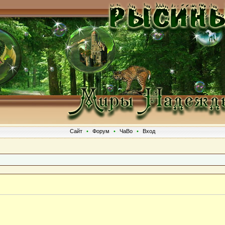
Сайт
•
Форум
•
ЧаВо
•
Вход