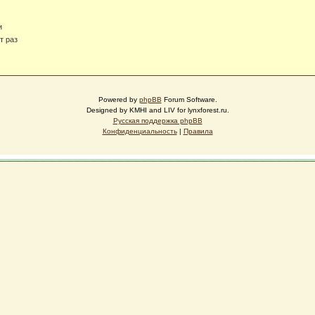
и
т раз
Powered by
phpBB
Forum Software.
Designed by KMHI and LIV for lynxforest.ru.
Русская поддержка phpBB
Конфиденциальность
|
Правила